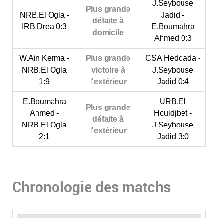
J.Seybouse
Plus grande
NRB.El Ogla -
Jadid -
défaite à
IRB.Drea 0:3
E.Boumahra
domicile
Ahmed 0:3
W.Ain Kerma -
Plus grande
CSA.Heddada -
NRB.El Ogla
victoire à
J.Seybouse
1:9
l'extérieur
Jadid 0:4
E.Boumahra
URB.El
Plus grande
Ahmed -
Houidjbet -
défaite à
NRB.El Ogla
J.Seybouse
l'extérieur
2:1
Jadid 3:0
Chronologie des matchs