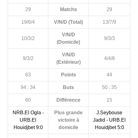
29
Matchs
29
19/6/4
V/N/D (Total)
13/7/9
V/N/D
10/3/2
9/3/3
(Domicile)
V/N/D
9/3/2
4/4/6
(Extérieur)
63
Points
44
94 : 34
Buts
50 : 35
60
Différence
15
NRB.El Ogla -
Plus grande
J.Seybouse
URB.El
victoire à
Jadid - URB.El
Houidjbet 9:0
domicile
Houidjbet 5:0