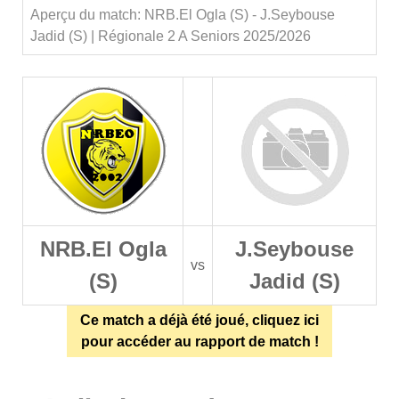
Aperçu du match: NRB.El Ogla (S) - J.Seybouse
Jadid (S) | Régionale 2 A Seniors 2025/2026
NRB.El Ogla
J.Seybouse
vs
(S)
Jadid (S)
Ce match a déjà été joué, cliquez ici
pour accéder au rapport de match !