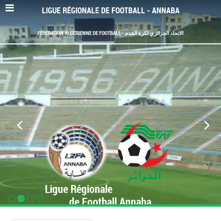
LIGUE RÉGIONALE DE FOOTBALL - ANNABA
FÉDÉRATION ALGÉRIENNE DE FOOTBALL - الاتحاد الجزائري لكرة القدم
Ligue Régionale
de Football Annaba
www.LRF-Annaba.org