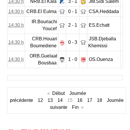
14:30 h
NRB.El Kala
3 - 1
JM.Sidi Salem
14:30 h
CRB.El Eulma
0 - 1
CSA.Heddada
IR.Bouriachi
14:30 h
2 - 1
ES.Echatt
Youcef
CRB.Houari
JSB.Djeballa
14:30 h
0 - 3
Boumediene
Khemissi
ORB.Guelaat
14:30 h
1 - 0
OS.Ouenza
Bousbaa
«
Début
Journée
précédente
12
13
14
15
16
17
18
Journée
suivante
Fin
»