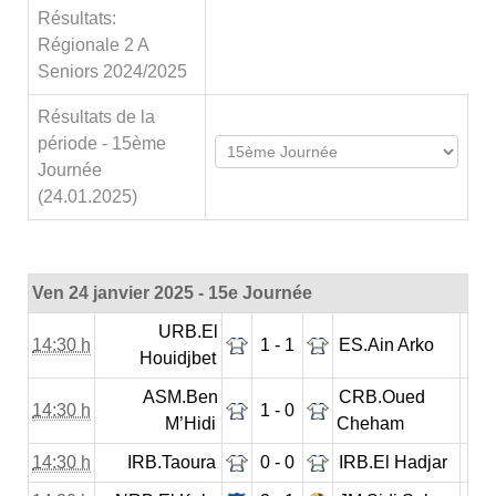
Résultats:
Régionale 2 A
Seniors 2024/2025
Résultats de la
période - 15ème
Journée
(24.01.2025)
Ven 24 janvier 2025 - 15e Journée
URB.El
14:30 h
1 - 1
ES.Ain Arko
Houidjbet
ASM.Ben
CRB.Oued
14:30 h
1 - 0
M’Hidi
Cheham
14:30 h
IRB.Taoura
0 - 0
IRB.El Hadjar