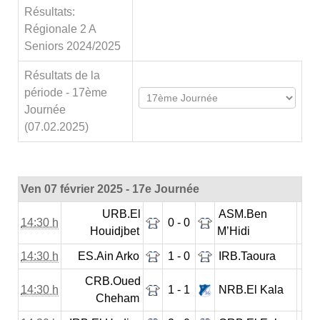
Résultats:
Régionale 2 A
Seniors 2024/2025
Résultats de la
période - 17ème
Journée
(07.02.2025)
Ven 07 février 2025 - 17e Journée
URB.El
ASM.Ben
14:30 h
0 - 0
Houidjbet
M’Hidi
14:30 h
ES.Ain Arko
1 - 0
IRB.Taoura
CRB.Oued
14:30 h
1 - 1
NRB.El Kala
Cheham