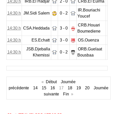
14:30 h
IRB.El Hadjar
2 - 0
CRB.El Eulma
IR.Bouriachi
14:30 h
JM.Sidi Salem
0 - 2
Youcef
CRB.Houari
14:30 h
CSA.Heddada
3 - 0
Boumediene
14:30 h
ES.Echatt
3 - 0
OS.Ouenza
JSB.Djeballa
ORB.Guelaat
14:30 h
0 - 2
Khemissi
Bousbaa
«
Début
Journée
précédente
14
15
16
17
18
19
20
Journée
suivante
Fin
»