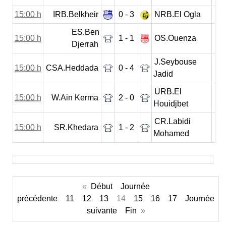
15:00 h
IRB.Belkheir
0 - 3
NRB.El Ogla
ES.Ben
15:00 h
1 - 1
OS.Ouenza
Djerrah
J.Seybouse
15:00 h
CSA.Heddada
0 - 4
Jadid
URB.El
15:00 h
W.Ain Kerma
2 - 0
Houidjbet
CR.Labidi
15:00 h
SR.Khedara
1 - 2
Mohamed
«
Début
Journée
précédente
11
12
13
14
15
16
17
Journée
suivante
Fin
»