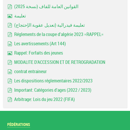
document
القوانين العامة للفاف (نسخة 2025)
pdf
تعليمة
Image
تعليمة فيدرالية (تعديل عقوبة الإحتجاج)
pdf
Réglements de la coupe d'algérie 2023 =RAPPEL=
pdf
Les avertissements (Art 144)
document
Rappel: Forfaits des jeunes
Image
MODALITE D'ACCESSION ET DE RETROGRADATION
pdf
contrat entraineur
document
Les dispositions réglementaires 2022/2023
pdf
Important: Catégories d'ages (2022 / 2023)
pdf
Arbitrage: Lois du jeu 2022 (FIFA)
pdf
FÉDÉRATIONS