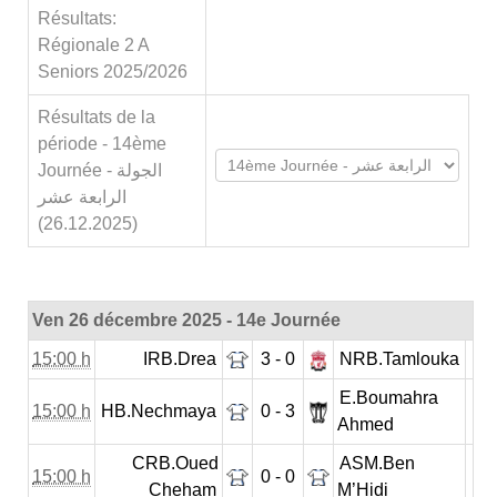
Résultats:
Régionale 2 A
Seniors 2025/2026
Résultats de la
période - 14ème
Journée - الجولة
الرابعة عشر
(26.12.2025)
Ven 26 décembre 2025 - 14e Journée
15:00 h
IRB.Drea
3 - 0
NRB.Tamlouka
E.Boumahra
15:00 h
HB.Nechmaya
0 - 3
Ahmed
CRB.Oued
ASM.Ben
15:00 h
0 - 0
Cheham
M’Hidi