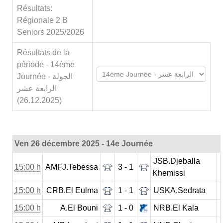
Résultats:
Régionale 2 B
Seniors 2025/2026
Résultats de la
période - 14ème
Journée - الجولة
الرابعة عشر
(26.12.2025)
Ven 26 décembre 2025 - 14e Journée
JSB.Djeballa
15:00 h
AMFJ.Tebessa
3 - 1
Khemissi
15:00 h
CRB.El Eulma
1 - 1
USKA.Sedrata
15:00 h
A.El Bouni
1 - 0
NRB.El Kala