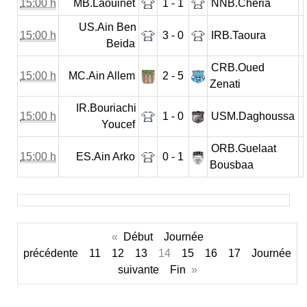
15:00 h
MB.Laouinet
1 - 1
NNB.Cheria
US.Ain Ben
15:00 h
3 - 0
IRB.Taoura
Beida
CRB.Oued
15:00 h
MC.Ain Allem
2 - 5
Zenati
IR.Bouriachi
15:00 h
1 - 0
USM.Daghoussa
Youcef
ORB.Guelaat
15:00 h
ES.Ain Arko
0 - 1
Bousbaa
«
Début
Journée
précédente
11
12
13
14
15
16
17
Journée
suivante
Fin
»