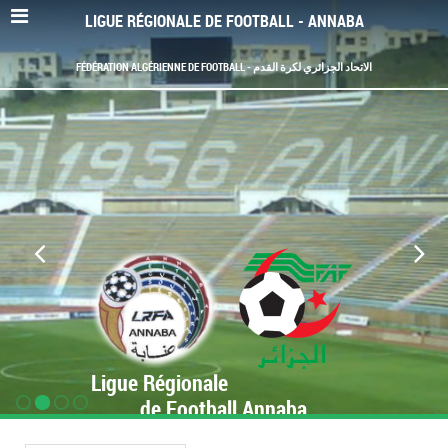
LIGUE RÉGIONALE DE FOOTBALL - ANNABA
FÉDÉRATION ALGÉRIENNE DE FOOTBALL - الاتحاد الجزائري لكرة القدم
Ligue Régionale
de Football Annaba
www.LRF-Annaba.org