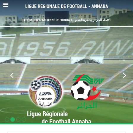
LIGUE RÉGIONALE DE FOOTBALL - ANNABA
FÉDÉRATION ALGÉRIENNE DE FOOTBALL - الاتحاد الجزائري لكرة القدم
Ligue Régionale
de Football Annaba
www.LRF-Annaba.org