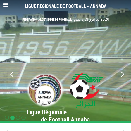
LIGUE RÉGIONALE DE FOOTBALL - ANNABA
FÉDÉRATION ALGÉRIENNE DE FOOTBALL - الاتحاد الجزائري لكرة القدم
Ligue Régionale
de Football Annaba
www.LRF-Annaba.org