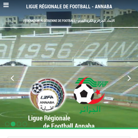
LIGUE RÉGIONALE DE FOOTBALL - ANNABA
FÉDÉRATION ALGÉRIENNE DE FOOTBALL - الاتحاد الجزائري لكرة القدم
Ligue Régionale
de Football Annaba
www.LRF-Annaba.org