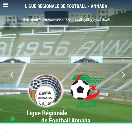
LIGUE RÉGIONALE DE FOOTBALL - ANNABA
FÉDÉRATION ALGÉRIENNE DE FOOTBALL - الاتحاد الجزائري لكرة القدم
Ligue Régionale
de Football Annaba
www.LRF-Annaba.org