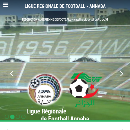
LIGUE RÉGIONALE DE FOOTBALL - ANNABA
FÉDÉRATION ALGÉRIENNE DE FOOTBALL - الاتحاد الجزائري لكرة القدم
Ligue Régionale
de Football Annaba
www.LRF-Annaba.org