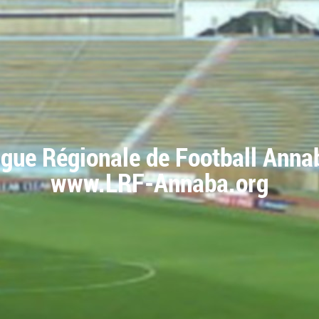
igue Régionale de Football Anna
www.LRF-Annaba.org