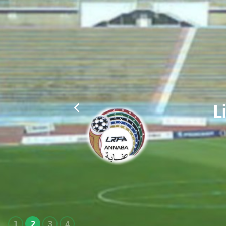
L
1
2
3
4