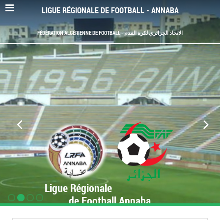
LIGUE RÉGIONALE DE FOOTBALL - ANNABA
FÉDÉRATION ALGÉRIENNE DE FOOTBALL - الاتحاد الجزائري لكرة القدم
Ligue Régionale
de Football Annaba
www.LRF-Annaba.org