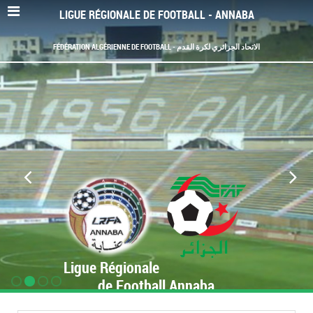
LIGUE RÉGIONALE DE FOOTBALL - ANNABA
FÉDÉRATION ALGÉRIENNE DE FOOTBALL - الاتحاد الجزائري لكرة القدم
Ligue Régionale
de Football Annaba
www.LRF-Annaba.org