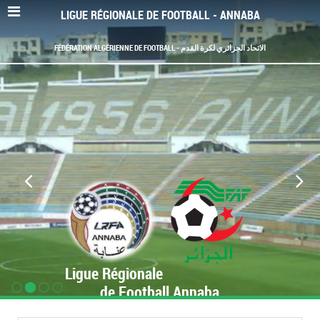
LIGUE RÉGIONALE DE FOOTBALL - ANNABA
FÉDÉRATION ALGÉRIENNE DE FOOTBALL - الاتحاد الجزائري لكرة القدم
Ligue Régionale
de Football Annaba
www.LRF-Annaba.org