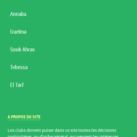
Annaba
Guelma
Souk Ahras
Tebessa
El Tarf
A PROPOS DU SITE
Les clubs doivent puiser dans ce site toutes les décisions
particulières, ou d’ordre général, qui peuvent les intéresser.