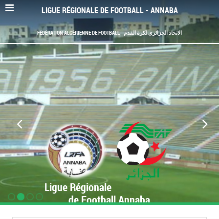
LIGUE RÉGIONALE DE FOOTBALL - ANNABA
FÉDÉRATION ALGÉRIENNE DE FOOTBALL - الاتحاد الجزائري لكرة القدم
Ligue Régionale
de Football Annaba
www.LRF-Annaba.org