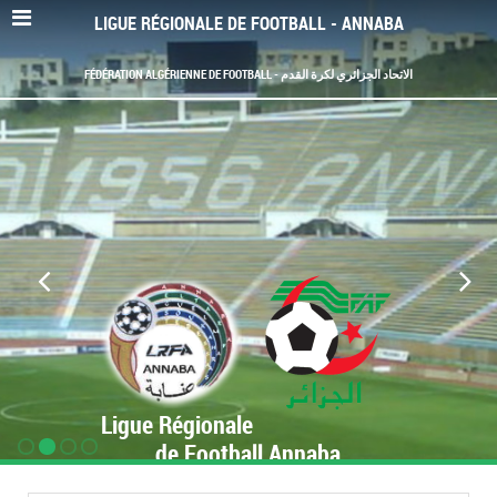
LIGUE RÉGIONALE DE FOOTBALL - ANNABA
FÉDÉRATION ALGÉRIENNE DE FOOTBALL - الاتحاد الجزائري لكرة القدم
Ligue Régionale
de Football Annaba
www.LRF-Annaba.org