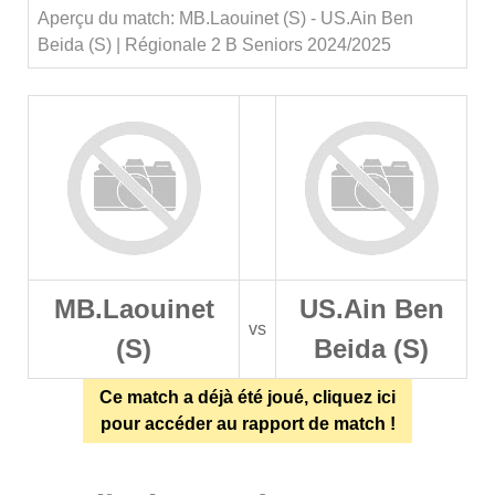
Aperçu du match: MB.Laouinet (S) - US.Ain Ben
Beida (S) | Régionale 2 B Seniors 2024/2025
MB.Laouinet
US.Ain Ben
vs
(S)
Beida (S)
Ce match a déjà été joué, cliquez ici
pour accéder au rapport de match !