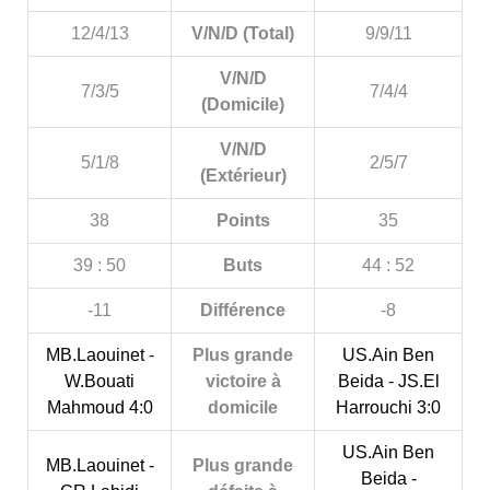
12/4/13
V/N/D (Total)
9/9/11
V/N/D
7/3/5
7/4/4
(Domicile)
V/N/D
5/1/8
2/5/7
(Extérieur)
38
Points
35
39 : 50
Buts
44 : 52
-11
Différence
-8
MB.Laouinet -
Plus grande
US.Ain Ben
W.Bouati
victoire à
Beida - JS.El
Mahmoud 4:0
domicile
Harrouchi 3:0
US.Ain Ben
MB.Laouinet -
Plus grande
Beida -