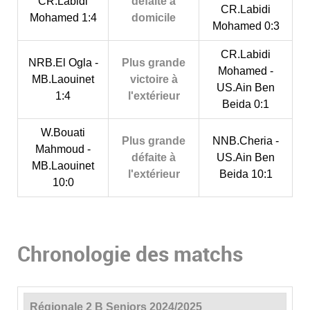
CR.Labidi
défaite à
CR.Labidi
Mohamed 1:4
domicile
Mohamed 0:3
CR.Labidi
NRB.El Ogla -
Plus grande
Mohamed -
MB.Laouinet
victoire à
US.Ain Ben
1:4
l'extérieur
Beida 0:1
W.Bouati
Plus grande
NNB.Cheria -
Mahmoud -
défaite à
US.Ain Ben
MB.Laouinet
l'extérieur
Beida 10:1
10:0
Chronologie des matchs
Régionale 2 B Seniors 2024/2025