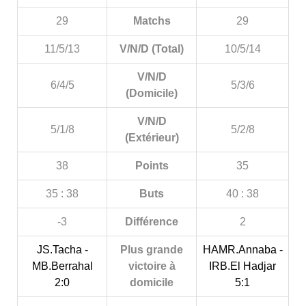
29
Matchs
29
11/5/13
V/N/D (Total)
10/5/14
V/N/D
6/4/5
5/3/6
(Domicile)
V/N/D
5/1/8
5/2/8
(Extérieur)
38
Points
35
35 : 38
Buts
40 : 38
-3
Différence
2
JS.Tacha -
Plus grande
HAMR.Annaba -
MB.Berrahal
victoire à
IRB.El Hadjar
2:0
domicile
5:1