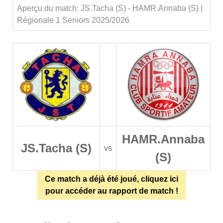
Aperçu du match: JS.Tacha (S) - HAMR.Annaba (S) |
Régionale 1 Seniors 2025/2026
HAMR.Annaba
JS.Tacha (S)
vs
(S)
Ce match a déjà été joué, cliquez ici
pour accéder au rapport de match !