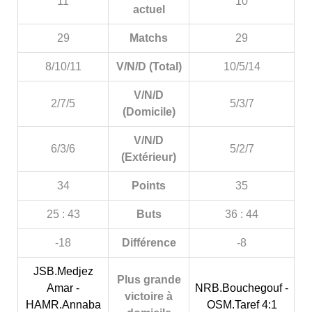
11
10
actuel
29
Matchs
29
8/10/11
V/N/D (Total)
10/5/14
V/N/D
2/7/5
5/3/7
(Domicile)
V/N/D
6/3/6
5/2/7
(Extérieur)
34
Points
35
25 : 43
Buts
36 : 44
-18
Différence
-8
JSB.Medjez
Plus grande
Amar -
NRB.Bouchegouf -
victoire à
HAMR.Annaba
OSM.Taref 4:1