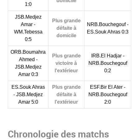
domicile
1:0
JSB.Medjez
Plus grande
Amar -
NRB.Bouchegouf -
défaite à
WM.Tebessa
ES.Souk Ahras 0:3
domicile
0:5
ORB.Boumahra
Plus grande
IRB.El Hadjar -
Ahmed -
victoire à
NRB.Bouchegouf
JSB.Medjez
l'extérieur
0:2
Amar 0:3
ES.Souk Ahras
Plus grande
ESF.Bir El Ater -
- JSB.Medjez
défaite à
NRB.Bouchegouf
Amar 5:0
l'extérieur
2:0
Chronologie des matchs