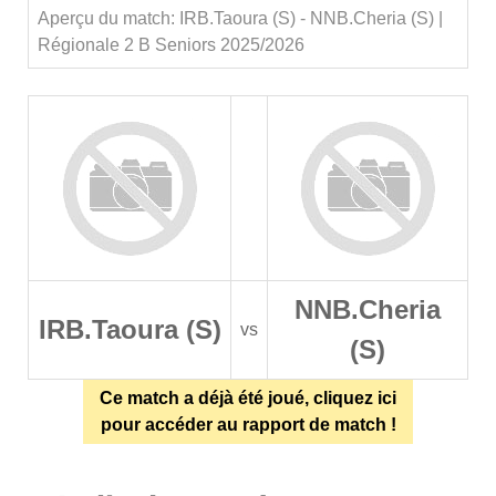
Aperçu du match: IRB.Taoura (S) - NNB.Cheria (S) |
Régionale 2 B Seniors 2025/2026
NNB.Cheria
IRB.Taoura (S)
vs
(S)
Ce match a déjà été joué, cliquez ici
pour accéder au rapport de match !