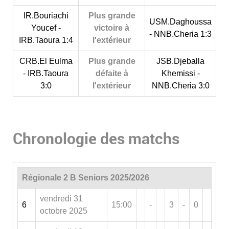
IR.Bouriachi
Plus grande
USM.Daghoussa
Youcef -
victoire à
- NNB.Cheria 1:3
IRB.Taoura 1:4
l'extérieur
CRB.El Eulma
Plus grande
JSB.Djeballa
- IRB.Taoura
défaite à
Khemissi -
3:0
l'extérieur
NNB.Cheria 3:0
Chronologie des matchs
Régionale 2 B Seniors 2025/2026
vendredi 31
6
15:00
-
3
-
0
octobre 2025