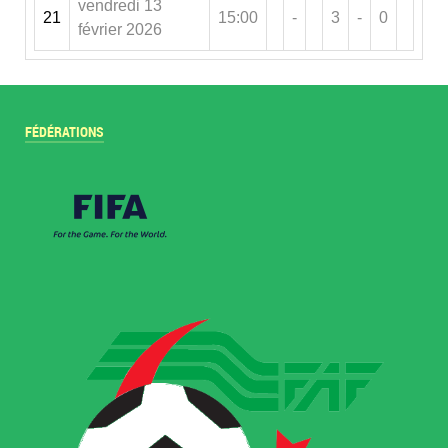
vendredi 13
21
15:00
-
3
-
0
février 2026
FÉDÉRATIONS