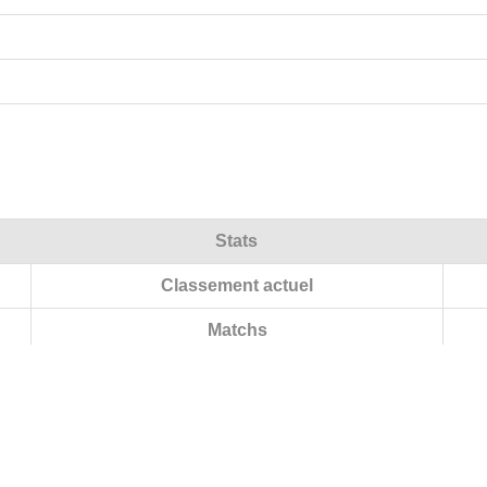
Stats
Classement actuel
Matchs
V/N/D (Total)
V/N/D (Domicile)
V/N/D (Extérieur)