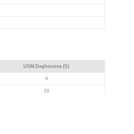
USM.Daghoussa (S)
9
29
10/9/10
7/3/5
3/6/5