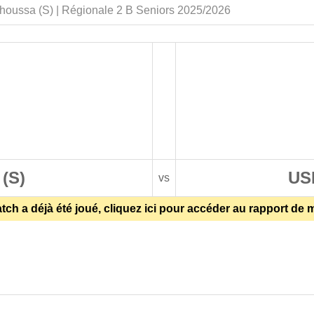
oussa (S) | Régionale 2 B Seniors 2025/2026
(S)
US
vs
ch a déjà été joué, cliquez ici pour accéder au rapport de 