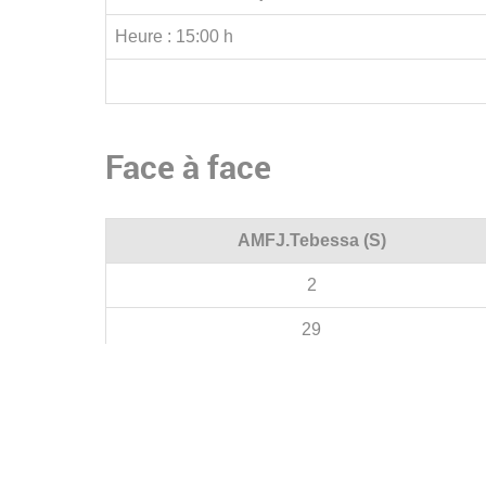
Heure :
15:00 h
Face à face
AMFJ.Tebessa (S)
2
29
19/5/5
11/2/1
8/3/4