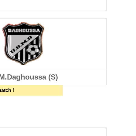
M.Daghoussa (S)
match !