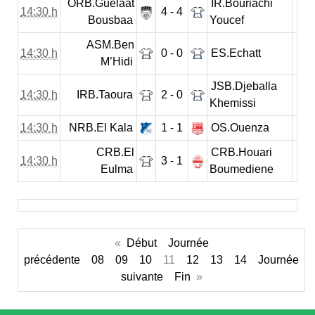
ORB.Guelaat
IR.Bouriachi
14:30 h
4 - 4
Bousbaa
Youcef
ASM.Ben
14:30 h
0 - 0
ES.Echatt
M’Hidi
JSB.Djeballa
14:30 h
IRB.Taoura
2 - 0
Khemissi
14:30 h
NRB.El Kala
1 - 1
OS.Ouenza
CRB.El
CRB.Houari
14:30 h
3 - 1
Eulma
Boumediene
«
Début
Journée
précédente
08
09
10
11
12
13
14
Journée
suivante
Fin
»