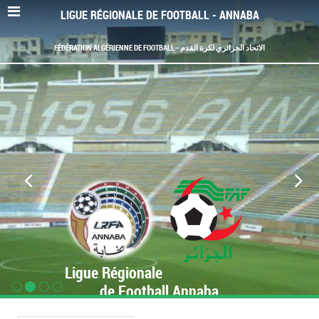
LIGUE RÉGIONALE DE FOOTBALL - ANNABA
FÉDÉRATION ALGÉRIENNE DE FOOTBALL - الاتحاد الجزائري لكرة القدم
Ligue Régionale
de Football Annaba
www.LRF-Annaba.org