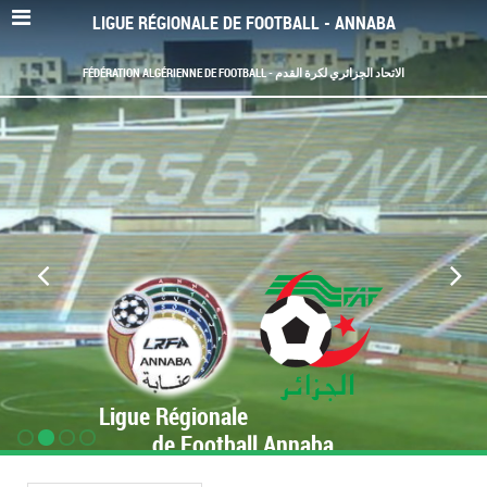
LIGUE RÉGIONALE DE FOOTBALL - ANNABA
FÉDÉRATION ALGÉRIENNE DE FOOTBALL - الاتحاد الجزائري لكرة القدم
Ligue Régionale
de Football Annaba
www.LRF-Annaba.org