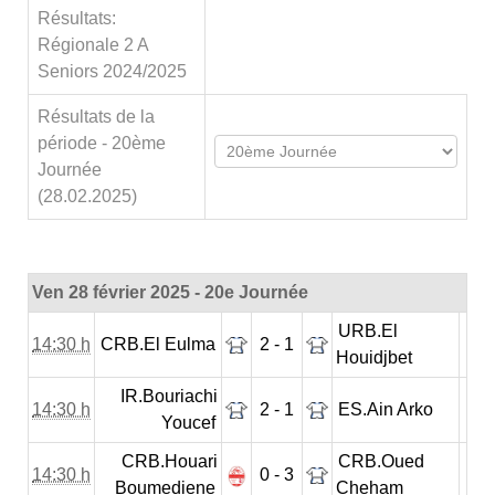
Résultats:
Régionale 2 A
Seniors 2024/2025
Résultats de la
période - 20ème
Journée
(28.02.2025)
Ven 28 février 2025 - 20e Journée
URB.El
14:30 h
CRB.El Eulma
2 - 1
Houidjbet
IR.Bouriachi
14:30 h
2 - 1
ES.Ain Arko
Youcef
CRB.Houari
CRB.Oued
14:30 h
0 - 3
Boumediene
Cheham