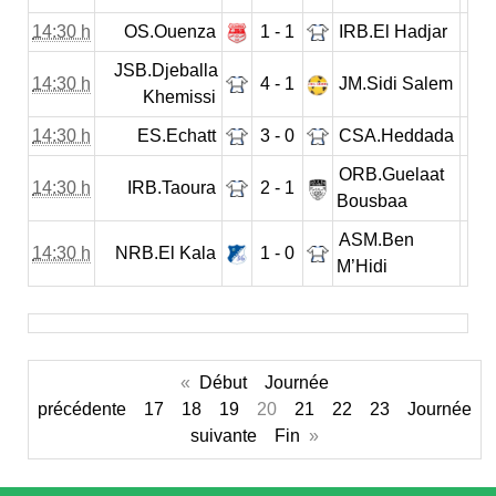
14:30 h
OS.Ouenza
1 - 1
IRB.El Hadjar
JSB.Djeballa
14:30 h
4 - 1
JM.Sidi Salem
Khemissi
14:30 h
ES.Echatt
3 - 0
CSA.Heddada
ORB.Guelaat
14:30 h
IRB.Taoura
2 - 1
Bousbaa
ASM.Ben
14:30 h
NRB.El Kala
1 - 0
M’Hidi
«
Début
Journée
précédente
17
18
19
20
21
22
23
Journée
suivante
Fin
»