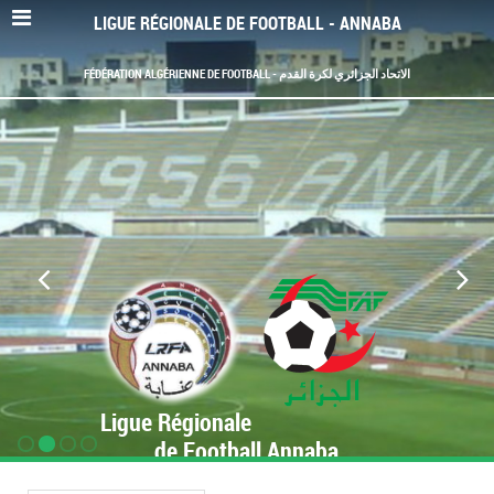
LIGUE RÉGIONALE DE FOOTBALL - ANNABA
FÉDÉRATION ALGÉRIENNE DE FOOTBALL - الاتحاد الجزائري لكرة القدم
Ligue Régionale
de Football Annaba
www.LRF-Annaba.org