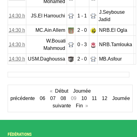
Mohamed
J.Seybouse
14:30 h
JS.El Harrouchi
1 - 1
Jadid
14:30 h
MC.Ain Allem
2 - 0
NRB.El Ogla
W.Bouati
14:30 h
0 - 3
NRB.Tamlouka
Mahmoud
14:30 h
USM.Daghoussa
2 - 0
MB.Asfour
«
Début
Journée
précédente
06
07
08
09
10
11
12
Journée
suivante
Fin
»
FÉDÉRATIONS