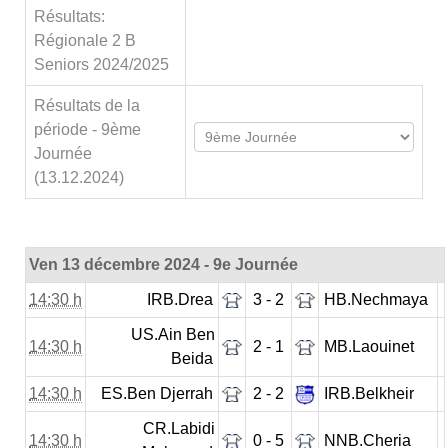
Résultats:
Régionale 2 B
Seniors 2024/2025
Résultats de la
période - 9ème
Journée
(13.12.2024)
Ven 13 décembre 2024 - 9e Journée
14:30 h
IRB.Drea
3 - 2
HB.Nechmaya
US.Ain Ben
14:30 h
2 - 1
MB.Laouinet
Beida
14:30 h
ES.Ben Djerrah
2 - 2
IRB.Belkheir
CR.Labidi
14:30 h
0 - 5
NNB.Cheria