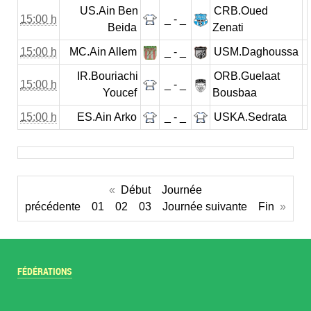
US.Ain Ben
CRB.Oued
15:00 h
_ - _
Beida
Zenati
15:00 h
MC.Ain Allem
_ - _
USM.Daghoussa
IR.Bouriachi
ORB.Guelaat
15:00 h
_ - _
Youcef
Bousbaa
15:00 h
ES.Ain Arko
_ - _
USKA.Sedrata
«
Début
Journée
précédente
01
02
03
Journée suivante
Fin
»
FÉDÉRATIONS