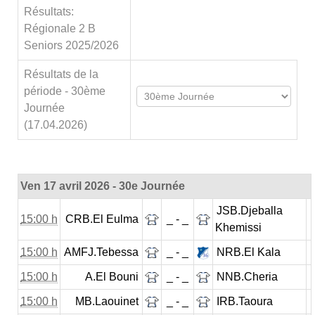
Résultats:
Régionale 2 B
Seniors 2025/2026
Résultats de la
période - 30ème
Journée
(17.04.2026)
Ven 17 avril 2026 - 30e Journée
JSB.Djeballa
15:00 h
CRB.El Eulma
_ - _
Khemissi
15:00 h
AMFJ.Tebessa
_ - _
NRB.El Kala
15:00 h
A.El Bouni
_ - _
NNB.Cheria
15:00 h
MB.Laouinet
_ - _
IRB.Taoura