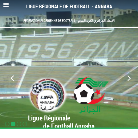
LIGUE RÉGIONALE DE FOOTBALL - ANNABA
FÉDÉRATION ALGÉRIENNE DE FOOTBALL - الاتحاد الجزائري لكرة القدم
Ligue Régionale
de Football Annaba
www.LRF-Annaba.org