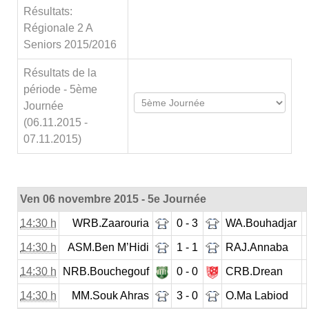
Résultats:
Régionale 2 A
Seniors 2015/2016
Résultats de la
période - 5ème
Journée
(06.11.2015 -
07.11.2015)
Ven 06 novembre 2015 - 5e Journée
14:30 h
WRB.Zaarouria
0 - 3
WA.Bouhadjar
14:30 h
ASM.Ben M’Hidi
1 - 1
RAJ.Annaba
14:30 h
NRB.Bouchegouf
0 - 0
CRB.Drean
14:30 h
MM.Souk Ahras
3 - 0
O.Ma Labiod