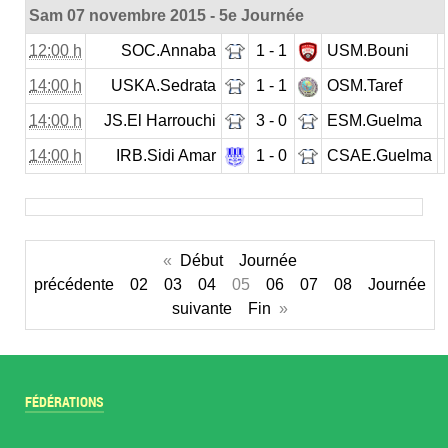
Sam 07 novembre 2015 - 5e Journée
12:00 h
SOC.Annaba
1 - 1
USM.Bouni
14:00 h
USKA.Sedrata
1 - 1
OSM.Taref
14:00 h
JS.El Harrouchi
3 - 0
ESM.Guelma
14:00 h
IRB.Sidi Amar
1 - 0
CSAE.Guelma
«
Début
Journée
précédente
02
03
04
05
06
07
08
Journée
suivante
Fin
»
FÉDÉRATIONS