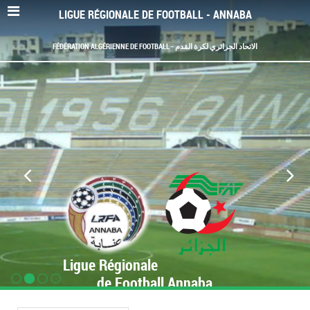
LIGUE RÉGIONALE DE FOOTBALL - ANNABA
FÉDÉRATION ALGÉRIENNE DE FOOTBALL - الاتحاد الجزائري لكرة القدم
Ligue Régionale
de Football Annaba
www.LRF-Annaba.org