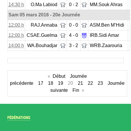
14:30 h
O.Ma Labiod
0 - 2
MM.Souk Ahras
Sam 05 mars 2016 - 20e Journée
12:00 h
RAJ.Annaba
0 - 0
ASM.Ben M’Hidi
12:00 h
CSAE.Guelma
4 - 0
IRB.Sidi Amar
14:00 h
WA.Bouhadjar
3 - 2
WRB.Zaarouria
«
Début
Journée
précédente
17
18
19
20
21
22
23
Journée
suivante
Fin
»
FÉDÉRATIONS