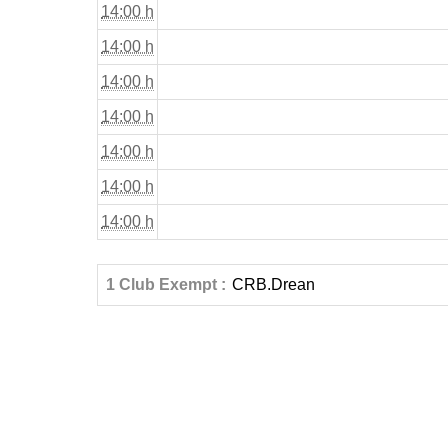
14:00 h
14:00 h
14:00 h
14:00 h
14:00 h
14:00 h
14:00 h
1 Club Exempt :
CRB.Drean
«
Début
Jou
FÉDÉRATIONS
LIGUES