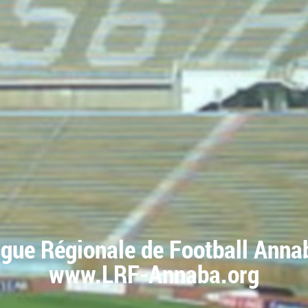
igue Régionale de Football Anna
www.LRF-Annaba.org