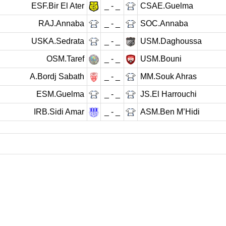
ESF.Bir El Ater
_ - _
CSAE.Guelma
RAJ.Annaba
_ - _
SOC.Annaba
USKA.Sedrata
_ - _
USM.Daghoussa
OSM.Taref
_ - _
USM.Bouni
A.Bordj Sabath
_ - _
MM.Souk Ahras
ESM.Guelma
_ - _
JS.El Harrouchi
IRB.Sidi Amar
_ - _
ASM.Ben M’Hidi
rnée précédente
21
22
23
24
25
26
27
Journée su
 DE FOOTBALL
LIGUES DE WILAYA DE FOOTBALL