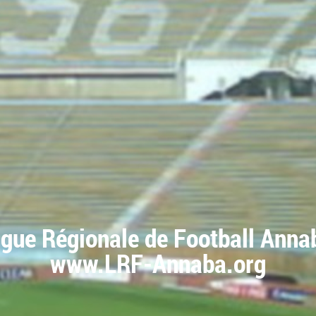
igue Régionale de Football Anna
www.LRF-Annaba.org