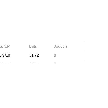
G/N/P
Buts
Joueurs
5/7/18
31:72
0
11/7/11
44:46
0
A PROPOS DU SITE
Les clubs doivent puiser dans ce site
toutes les décisions particulières, ou
d’ordre général, qui peuvent les