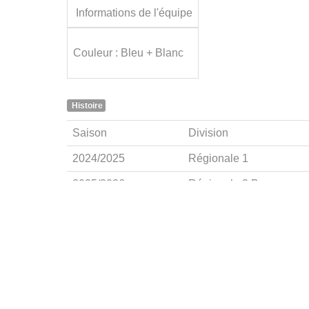
Informations de l'équipe
Couleur : Bleu + Blanc
Histoire
Saison
Division
2024/2025
Régionale 1
2025/2026
Régionale 2 B
FÉDÉRATIONS
LIGUES
Ligue 
Ligue 