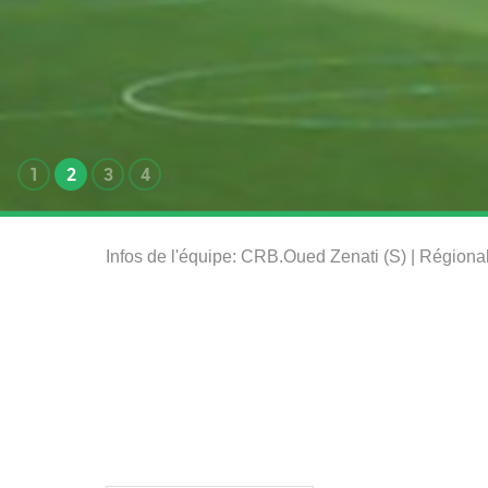
1
2
3
4
Infos de l'équipe: CRB.Oued Zenati (S) | Région