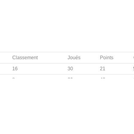
Classement
Joués
Points
16
30
21
8
29
40
 DE FOOTBALL
LIGUES DE WILAYA DE FOOTBALL
de Football Professionnelle
Annaba
Guelma
Nationale du Football
Souk Ahras
Tebessa