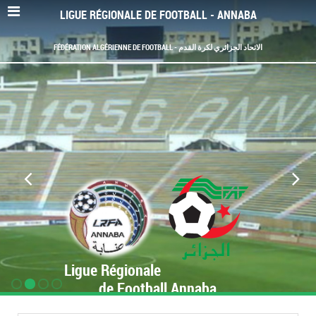
LIGUE RÉGIONALE DE FOOTBALL - ANNABA
FÉDÉRATION ALGÉRIENNE DE FOOTBALL - الاتحاد الجزائري لكرة القدم
Ligue Régionale
de Football Annaba
www.LRF-Annaba.org