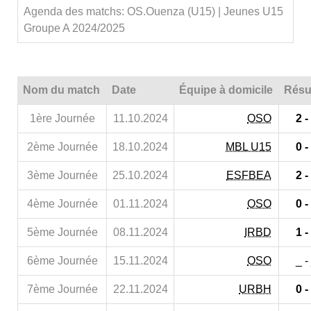
Agenda des matchs: OS.Ouenza (U15) | Jeunes U15
Groupe A 2024/2025
Nom du match
Date
Équipe à domicile
Résu
1ère Journée
11.10.2024
OSO
2 -
2ème Journée
18.10.2024
MBL U15
0 -
3ème Journée
25.10.2024
ESFBEA
2 -
4ème Journée
01.11.2024
OSO
0 -
5ème Journée
08.11.2024
IRBD
1 -
6ème Journée
15.11.2024
OSO
_ -
7ème Journée
22.11.2024
URBH
0 -