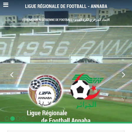
LIGUE RÉGIONALE DE FOOTBALL - ANNABA
FÉDÉRATION ALGÉRIENNE DE FOOTBALL - الاتحاد الجزائري لكرة القدم
Ligue Régionale
de Football Annaba
www.LRF-Annaba.org