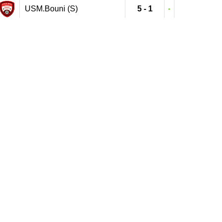
USM.Bouni (S)
5 - 1
ES.Echatt (S)
1 - 2
ES.Echatt (S)
0 - 2
IRB.Sidi Amar (S)
1 - 0
ES.Echatt (S)
1 - 0
ES.Echatt (S)
0 - 1
JSB.Medjez Amar (S)
5 - 0
ES.Echatt (S)
3 - 1
HAMR.Annaba (S)
2 - 0