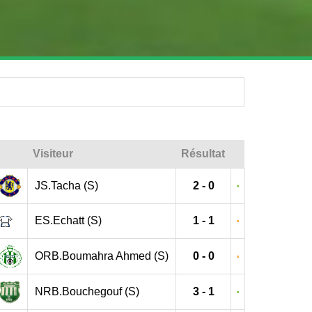
Visiteur
Résultat
JS.Tacha (S)
2 - 0
ES.Echatt (S)
1 - 1
ORB.Boumahra Ahmed (S)
0 - 0
NRB.Bouchegouf (S)
3 - 1