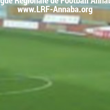
igue Régionale de Football Anna
www.LRF-Annaba.org