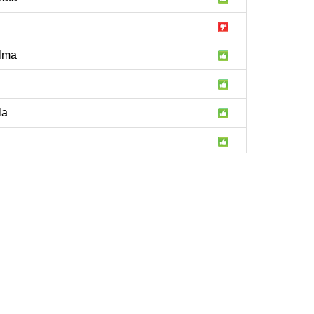
lma
la
Zenati
at Bousbaa
hi Youcef