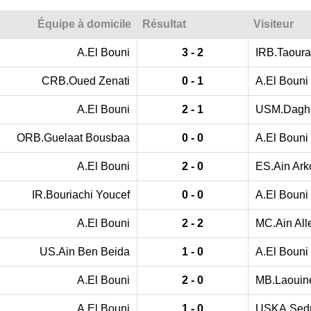
Équipe à domicile
Résultat
Visiteur
A.El Bouni
3 - 2
IRB.Taoura
CRB.Oued Zenati
0 - 1
A.El Bouni
A.El Bouni
2 - 1
USM.Dagh
ORB.Guelaat Bousbaa
0 - 0
A.El Bouni
A.El Bouni
2 - 0
ES.Ain Ark
IR.Bouriachi Youcef
0 - 0
A.El Bouni
A.El Bouni
2 - 2
MC.Ain Al
US.Ain Ben Beida
1 - 0
A.El Bouni
A.El Bouni
2 - 0
MB.Laouin
A.El Bouni
1 - 0
USKA.Sedr