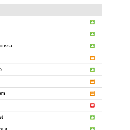
oussa
o
lem
et
ata