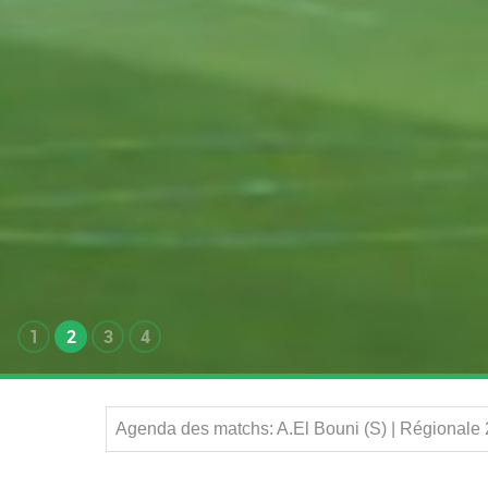
1
2
3
4
Agenda des matchs: A.El Bouni (S) | Régionale