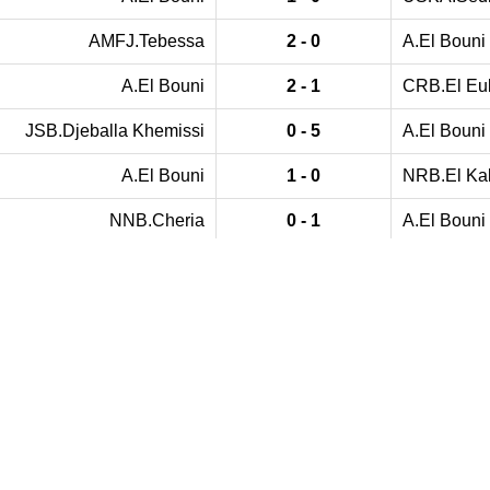
AMFJ.Tebessa
2 - 0
A.El Bouni
A.El Bouni
2 - 1
CRB.El Eu
JSB.Djeballa Khemissi
0 - 5
A.El Bouni
A.El Bouni
1 - 0
NRB.El Ka
NNB.Cheria
0 - 1
A.El Bouni
IRB.Taoura
0 - 1
A.El Bouni
A.El Bouni
6 - 1
CRB.Oued 
USM.Daghoussa
0 - 0
A.El Bouni
A.El Bouni
0 - 0
ORB.Guela
ES.Ain Arko
0 - 2
A.El Bouni
A.El Bouni
3 - 0
IR.Bouriac