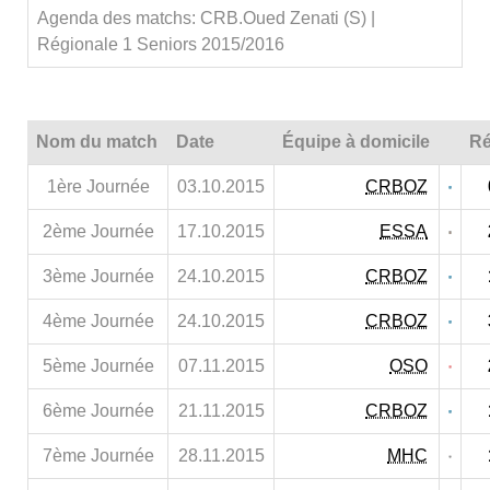
Agenda des matchs: CRB.Oued Zenati (S) |
Régionale 1 Seniors 2015/2016
Nom du match
Date
Équipe à domicile
Ré
1ère Journée
03.10.2015
CRBOZ
2ème Journée
17.10.2015
ESSA
3ème Journée
24.10.2015
CRBOZ
4ème Journée
24.10.2015
CRBOZ
5ème Journée
07.11.2015
OSO
6ème Journée
21.11.2015
CRBOZ
7ème Journée
28.11.2015
MHC