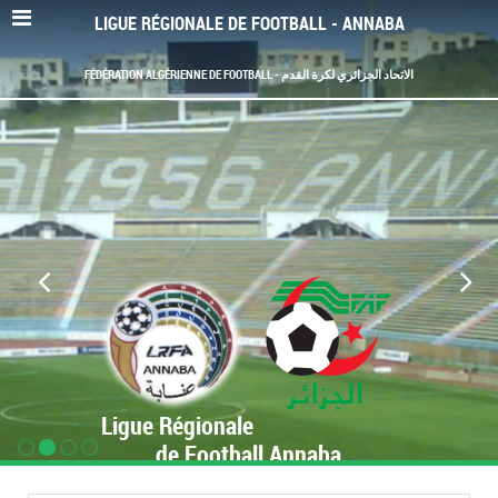
LIGUE RÉGIONALE DE FOOTBALL - ANNABA
FÉDÉRATION ALGÉRIENNE DE FOOTBALL - الاتحاد الجزائري لكرة القدم
Ligue Régionale
de Football Annaba
www.LRF-Annaba.org