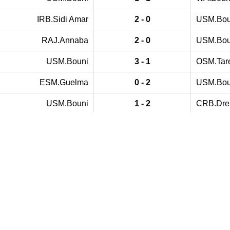
IRB.Sidi Amar
2 - 0
USM.Bou
RAJ.Annaba
2 - 0
USM.Bou
USM.Bouni
3 - 1
OSM.Tar
ESM.Guelma
0 - 2
USM.Bou
USM.Bouni
1 - 2
CRB.Dre
USM.Bouni
0 - 2
NRB.Bou
JS.El Harrouchi
3 - 1
USM.Bou
USM.Bouni
1 - 0
USKA.Se
ASM.Ben M’Hidi
1 - 0
USM.Bou
USM.Bouni
0 - 0
SOC.An
WRB.Zaarouria
2 - 1
USM.Bou