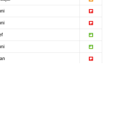
ni
ni
ef
ni
an
chegouf
ni
drata
ni
naba
ni