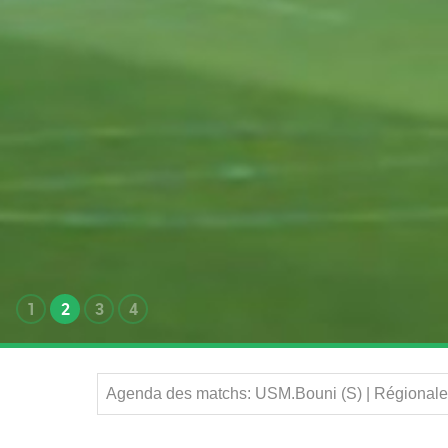
1
2
3
4
Agenda des matchs: USM.Bouni (S) | Régionale