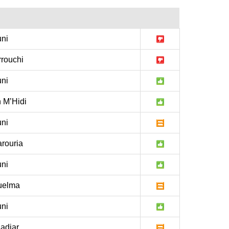
ni
rrouchi
ni
 M’Hidi
ni
rouria
ni
uelma
ni
adjar