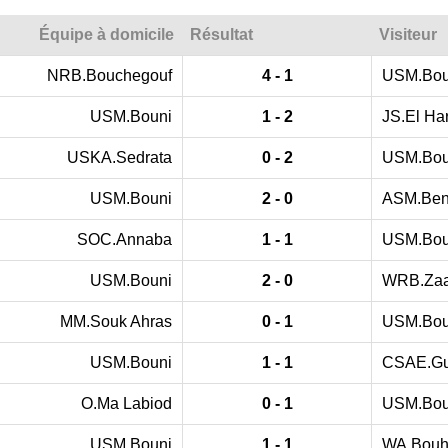
Équipe à domicile
Résultat
Visiteur
NRB.Bouchegouf
4 - 1
USM.Bou
USM.Bouni
1 - 2
JS.El Ha
USKA.Sedrata
0 - 2
USM.Bou
USM.Bouni
2 - 0
ASM.Ben
SOC.Annaba
1 - 1
USM.Bou
USM.Bouni
2 - 0
WRB.Zaa
MM.Souk Ahras
0 - 1
USM.Bou
USM.Bouni
1 - 1
CSAE.G
O.Ma Labiod
0 - 1
USM.Bou
USM.Bouni
1 - 1
WA.Bouh