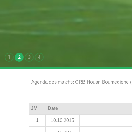
1
2
3
4
Agenda des matchs: CRB.Houari Boumediene (S
JM
Date
1
10.10.2015