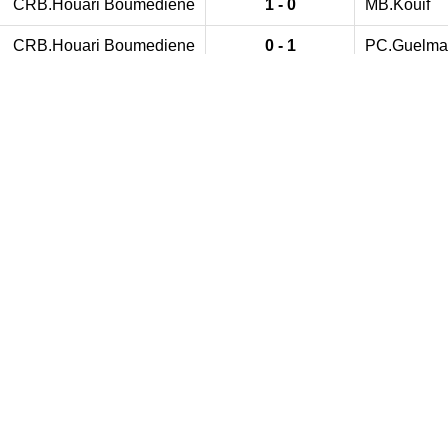
CRB.Houari Boumediene
1 - 0
MB.Kouif
CRB.Houari Boumediene
0 - 1
PC.Guelma
CRB.El Eulma
1 - 1
CRB.Houar
CRB.Houari Boumediene
0 - 0
IRB.Bir Bo
CRM.Ain Allem
3 - 1
CRB.Houar
CRB.Houari Boumediene
0 - 0
MB.Berraha
IRB.Sedrata
2 - 1
CRB.Houar
CRB.Houari Boumediene
0 - 1
MRB.Ben M
J.Seybouse Jadid
1 - 0
CRB.Houar
CRB.Houari Boumediene
4 - 3
NRB.Tamlo
IRB.Drea
2 - 1
CRB.Houar