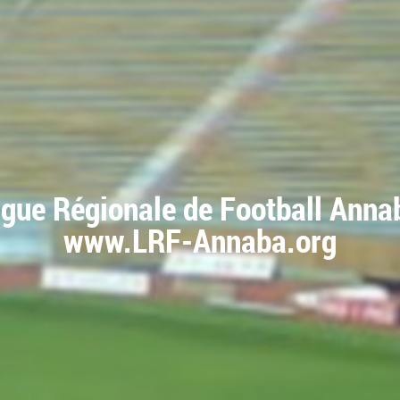
igue Régionale de Football Anna
www.LRF-Annaba.org