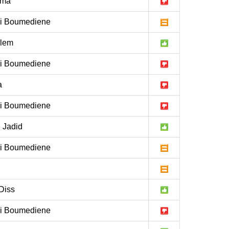
lma
i Boumediene
llem
i Boumediene
a
i Boumediene
 Jadid
i Boumediene
Diss
i Boumediene