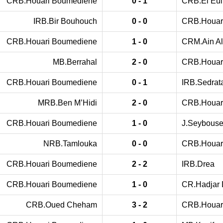
CRB.Houari Boumediene
0 - 1
CRB.El Eu
IRB.Bir Bouhouch
0 - 0
CRB.Houar
CRB.Houari Boumediene
1 - 0
CRM.Ain A
MB.Berrahal
2 - 0
CRB.Houar
CRB.Houari Boumediene
0 - 1
IRB.Sedrat
MRB.Ben M’Hidi
2 - 0
CRB.Houar
CRB.Houari Boumediene
1 - 0
J.Seybouse
NRB.Tamlouka
0 - 0
CRB.Houar
CRB.Houari Boumediene
2 - 2
IRB.Drea
CRB.Houari Boumediene
1 - 0
CR.Hadjar 
CRB.Oued Cheham
3 - 2
CRB.Houar