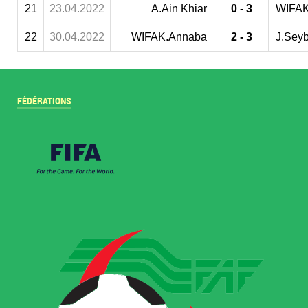
21
23.04.2022
A.Ain Khiar
0 - 3
WIFAK
22
30.04.2022
WIFAK.Annaba
2 - 3
J.Sey
FÉDÉRATIONS