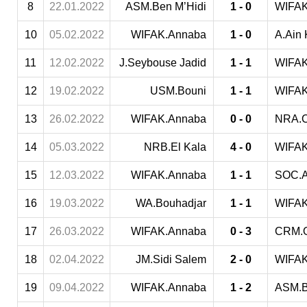
8
22.01.2022
ASM.Ben M’Hidi
1 - 0
WIFAK
10
05.02.2022
WIFAK.Annaba
1 - 0
A.Ain 
11
12.02.2022
J.Seybouse Jadid
1 - 1
WIFAK
12
19.02.2022
USM.Bouni
1 - 1
WIFAK
13
26.02.2022
WIFAK.Annaba
0 - 0
NRA.C
14
05.03.2022
NRB.El Kala
4 - 0
WIFAK
15
12.03.2022
WIFAK.Annaba
1 - 1
SOC.
16
19.03.2022
WA.Bouhadjar
1 - 1
WIFAK
17
26.03.2022
WIFAK.Annaba
0 - 3
CRM.O
18
02.04.2022
JM.Sidi Salem
2 - 0
WIFAK
19
09.04.2022
WIFAK.Annaba
1 - 2
ASM.B