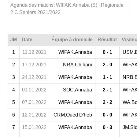
Agenda des matchs: WIFAK.Annaba (S) | Régionale
2 C Seniors 2021/2022
JM
Date
Équipe à domicile
Résultat
Visite
1
11.12.2021
WIFAK.Annaba
0 - 1
USM.B
2
17.12.2021
NRA.Chihani
2 - 0
WIFAK
3
24.12.2021
WIFAK.Annaba
1 - 1
NRB.E
4
01.01.2022
SOC.Annaba
2 - 1
WIFAK
5
07.01.2022
WIFAK.Annaba
2 - 2
WA.Bo
6
12.01.2022
CRM.Oued D'heb
0 - 0
WIFAK
7
15.01.2022
WIFAK.Annaba
0 - 3
JM.Si