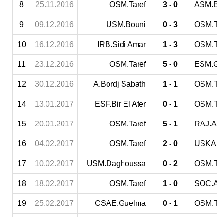
8
25.11.2016
OSM.Taref
3 - 0
ASM.B
9
09.12.2016
USM.Bouni
0 - 3
OSM.T
10
16.12.2016
IRB.Sidi Amar
1 - 3
OSM.T
11
23.12.2016
OSM.Taref
5 - 0
ESM.
12
30.12.2016
A.Bordj Sabath
1 - 1
OSM.T
14
13.01.2017
ESF.Bir El Ater
0 - 1
OSM.T
15
20.01.2017
OSM.Taref
5 - 1
RAJ.A
16
04.02.2017
OSM.Taref
2 - 0
USKA.
17
10.02.2017
USM.Daghoussa
0 - 2
OSM.T
18
18.02.2017
OSM.Taref
1 - 0
SOC.
19
25.02.2017
CSAE.Guelma
0 - 1
OSM.T