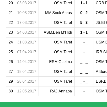
20
03.03.2017
OSM.Taref
1 - 1
CRB.D
21
10.03.2017
MM.Souk Ahras
0 - 2
OSM.T
22
17.03.2017
OSM.Taref
5 - 3
JS.El 
23
24.03.2017
ASM.Ben M’Hidi
1 - 1
OSM.T
24
31.03.2017
OSM.Taref
_ - _
USM.B
25
07.04.2017
OSM.Taref
_ - _
IRB.Si
26
14.04.2017
ESM.Guelma
_ - _
OSM.T
27
18.04.2017
OSM.Taref
_ - _
A.Bord
29
28.04.2017
OSM.Taref
_ - _
ESF.Bi
30
12.05.2017
RAJ.Annaba
_ - _
OSM.T