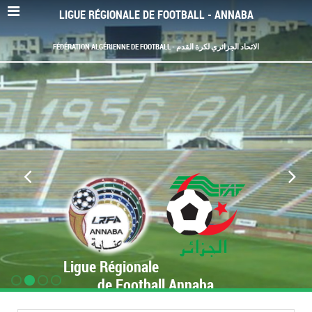
LIGUE RÉGIONALE DE FOOTBALL - ANNABA
FÉDÉRATION ALGÉRIENNE DE FOOTBALL - الاتحاد الجزائري لكرة القدم
Ligue Régionale
de Football Annaba
www.LRF-Annaba.org