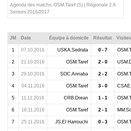
Agenda des matchs: OSM.Taref (S) | Régionale 2 A
Seniors 2016/2017
JM
Date
Équipe à domicile
Résultat
Visite
1
07.10.2016
USKA.Sedrata
0 - 7
OSM.T
2
21.10.2016
OSM.Taref
2 - 0
USM.D
3
29.10.2016
SOC.Annaba
2 - 2
OSM.T
4
04.11.2016
OSM.Taref
3 - 0
CSAE
5
11.11.2016
CRB.Drean
1 - 1
OSM.T
6
18.11.2016
OSM.Taref
2 - 1
MM.So
7
25.11.2016
JS.El Harrouchi
0 - 3
OSM.T