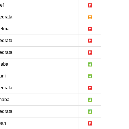
ef
drata
elma
drata
drata
naba
uni
drata
naba
drata
ean