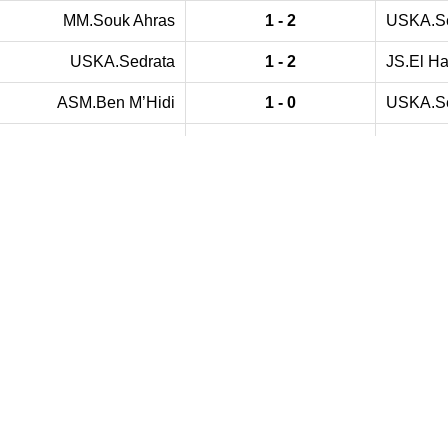
MM.Souk Ahras
1 - 2
USKA.Se
USKA.Sedrata
1 - 2
JS.El Ha
ASM.Ben M’Hidi
1 - 0
USKA.Se
OSM.Taref
2 - 0
USKA.Se
USKA.Sedrata
1 - 2
IRB.Sidi
ESM.Guelma
0 - 1
USKA.Se
USKA.Sedrata
1 - 3
A.Bordj 
USKA.Sedrata
3 - 1
ESF.Bir 
RAJ.Annaba
2 - 2
USKA.Se
USM.Bouni
1 - 0
USKA.Se
USKA.Sedrata
_ - _
USM.Da