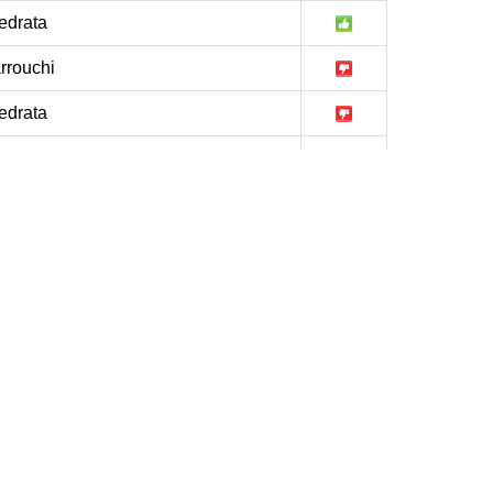
drata
rrouchi
drata
drata
 Amar
drata
Sabath
El Ater
drata
drata
ghoussa