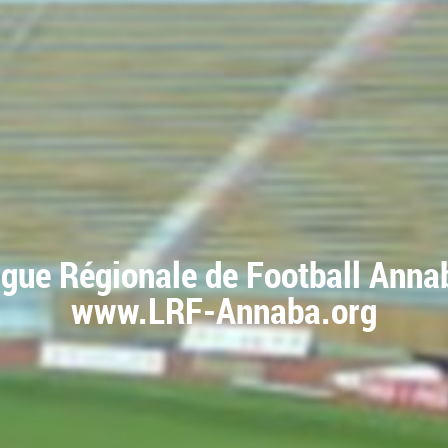
igue Régionale de Football Anna
www.LRF-Annaba.org