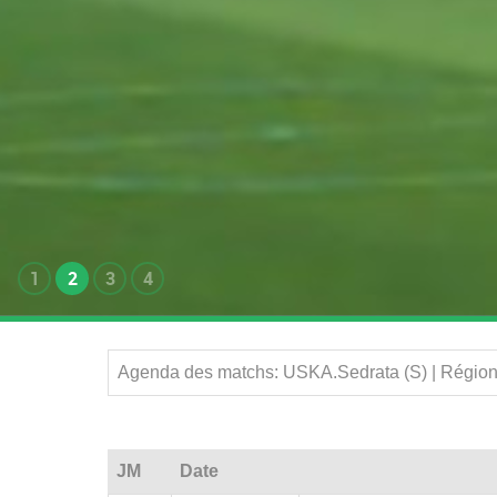
1
2
3
4
Agenda des matchs: USKA.Sedrata (S) | Région
JM
Date