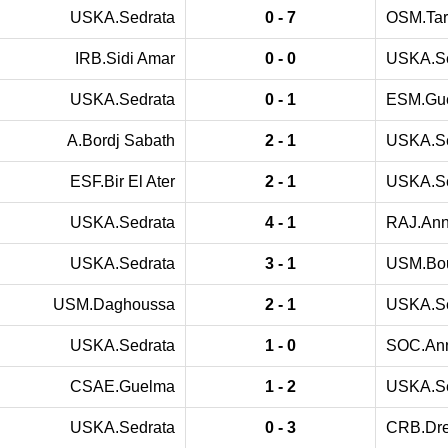
USKA.Sedrata
0 - 7
OSM.Tar
IRB.Sidi Amar
0 - 0
USKA.Se
USKA.Sedrata
0 - 1
ESM.Gu
A.Bordj Sabath
2 - 1
USKA.Se
ESF.Bir El Ater
2 - 1
USKA.Se
USKA.Sedrata
4 - 1
RAJ.An
USKA.Sedrata
3 - 1
USM.Bo
USM.Daghoussa
2 - 1
USKA.Se
USKA.Sedrata
1 - 0
SOC.An
CSAE.Guelma
1 - 2
USKA.Se
USKA.Sedrata
0 - 3
CRB.Dr