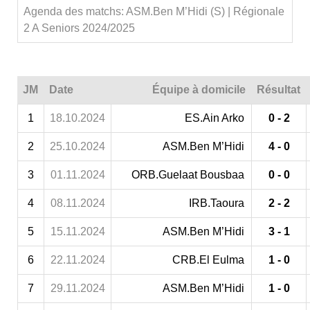
Agenda des matchs: ASM.Ben M’Hidi (S) | Régionale
2 A Seniors 2024/2025
JM
Date
Équipe à domicile
Résultat
1
18.10.2024
ES.Ain Arko
0 - 2
2
25.10.2024
ASM.Ben M’Hidi
4 - 0
3
01.11.2024
ORB.Guelaat Bousbaa
0 - 0
4
08.11.2024
IRB.Taoura
2 - 2
5
15.11.2024
ASM.Ben M’Hidi
3 - 1
6
22.11.2024
CRB.El Eulma
1 - 0
7
29.11.2024
ASM.Ben M’Hidi
1 - 0