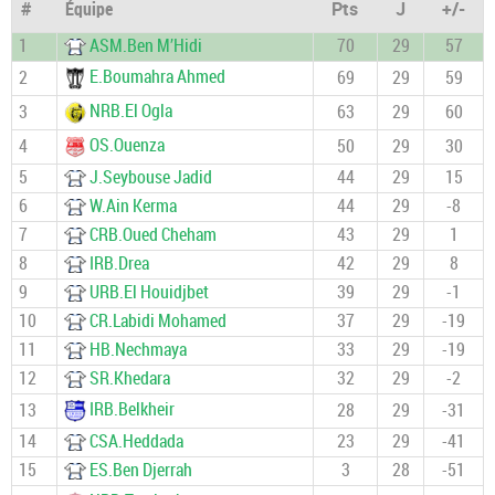
#
Équipe
Pts
J
+/-
1
ASM.Ben M’Hidi
70
29
57
E.Boumahra Ahmed
2
69
29
59
NRB.El Ogla
3
63
29
60
OS.Ouenza
4
50
29
30
5
J.Seybouse Jadid
44
29
15
6
W.Ain Kerma
44
29
-8
7
CRB.Oued Cheham
43
29
1
8
IRB.Drea
42
29
8
9
URB.El Houidjbet
39
29
-1
10
CR.Labidi Mohamed
37
29
-19
11
HB.Nechmaya
33
29
-19
12
SR.Khedara
32
29
-2
IRB.Belkheir
13
28
29
-31
14
CSA.Heddada
23
29
-41
15
ES.Ben Djerrah
3
28
-51