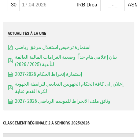
30
17.04.2026
IRB.Drea
_ - _
ASM
ACTUALITÉS À LA UNE
استمارة ترخيص استغلال مرفق رياضي
pdf
بيان إعلامي هام جداً | وضعية الغرامات المالية العالقة
للأندية (2025 / 2026)
pdf
إستمارة إنخراط الحكام 2026-2027
document
إعلان إلى كافة الحكام الجهويين التعابعي للرابطة الجهوية
لكرة القدم عنابة
pdf
وثائق ملف الانخراط للموسم الرياضي 2026 -2027
document
CLASSEMENT RÉGIONALE 2 A SENIORS 2025/2026