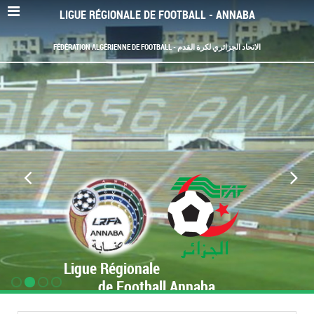
LIGUE RÉGIONALE DE FOOTBALL - ANNABA
FÉDÉRATION ALGÉRIENNE DE FOOTBALL - الاتحاد الجزائري لكرة القدم
Ligue Régionale
de Football Annaba
www.LRF-Annaba.org