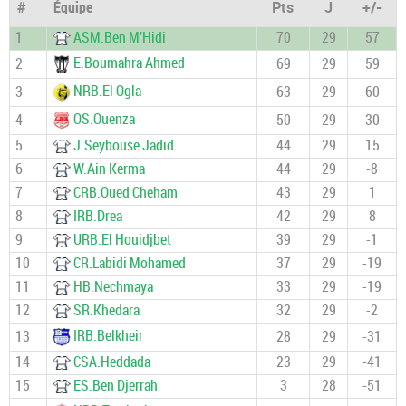
#
Équipe
Pts
J
+/-
1
ASM.Ben M’Hidi
70
29
57
E.Boumahra Ahmed
2
69
29
59
NRB.El Ogla
3
63
29
60
OS.Ouenza
4
50
29
30
5
J.Seybouse Jadid
44
29
15
6
W.Ain Kerma
44
29
-8
7
CRB.Oued Cheham
43
29
1
8
IRB.Drea
42
29
8
9
URB.El Houidjbet
39
29
-1
10
CR.Labidi Mohamed
37
29
-19
11
HB.Nechmaya
33
29
-19
12
SR.Khedara
32
29
-2
IRB.Belkheir
13
28
29
-31
14
CSA.Heddada
23
29
-41
15
ES.Ben Djerrah
3
28
-51