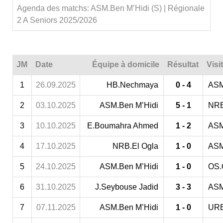
Agenda des matchs: ASM.Ben M’Hidi (S) | Régionale
2 A Seniors 2025/2026
JM
Date
Équipe à domicile
Résultat
Visi
1
26.09.2025
HB.Nechmaya
0 - 4
ASM
2
03.10.2025
ASM.Ben M’Hidi
5 - 1
NRB
3
10.10.2025
E.Boumahra Ahmed
1 - 2
ASM
4
17.10.2025
NRB.El Ogla
1 - 0
ASM
5
24.10.2025
ASM.Ben M’Hidi
1 - 0
OS.
6
31.10.2025
J.Seybouse Jadid
3 - 3
ASM
7
07.11.2025
ASM.Ben M’Hidi
1 - 0
URB