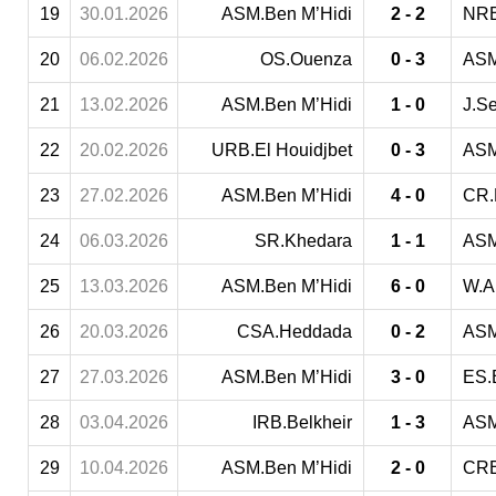
19
30.01.2026
ASM.Ben M’Hidi
2 - 2
NRB
20
06.02.2026
OS.Ouenza
0 - 3
ASM
21
13.02.2026
ASM.Ben M’Hidi
1 - 0
J.S
22
20.02.2026
URB.El Houidjbet
0 - 3
ASM
23
27.02.2026
ASM.Ben M’Hidi
4 - 0
CR.
24
06.03.2026
SR.Khedara
1 - 1
ASM
25
13.03.2026
ASM.Ben M’Hidi
6 - 0
W.A
26
20.03.2026
CSA.Heddada
0 - 2
ASM
27
27.03.2026
ASM.Ben M’Hidi
3 - 0
ES.
28
03.04.2026
IRB.Belkheir
1 - 3
ASM
29
10.04.2026
ASM.Ben M’Hidi
2 - 0
CRB