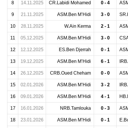
8
14.11.2025
CR.Labidi Mohamed
0 - 4
ASM
9
21.11.2025
ASM.Ben M’Hidi
3 - 0
SR.
10
28.11.2025
W.Ain Kerma
2 - 1
ASM
11
05.12.2025
ASM.Ben M’Hidi
3 - 0
CSA
12
12.12.2025
ES.Ben Djerrah
0 - 1
ASM
13
19.12.2025
ASM.Ben M’Hidi
6 - 1
IRB.
14
26.12.2025
CRB.Oued Cheham
0 - 0
ASM
15
02.01.2026
ASM.Ben M’Hidi
3 - 2
IRB
16
09.01.2026
ASM.Ben M’Hidi
4 - 1
HB.
17
16.01.2026
NRB.Tamlouka
0 - 3
ASM
18
23.01.2026
ASM.Ben M’Hidi
0 - 1
E.B