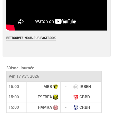
RETROUVEZ-NOUS SUR FACEBOOK
30ème Journée
Ven 17 Avr. 2026
15:00
MBB
-
IRBEH
15:00
ESFBEA
-
CRBD
15:00
HAMRA
-
CRBH