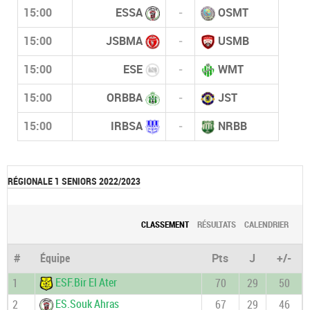
15:00
ESSA
-
OSMT
15:00
JSBMA
-
USMB
15:00
ESE
-
WMT
15:00
ORBBA
-
JST
15:00
IRBSA
-
NRBB
RÉGIONALE 1 SENIORS 2022/2023
CLASSEMENT
RÉSULTATS
CALENDRIER
#
Équipe
Pts
J
+/-
ESF.Bir El Ater
1
70
29
50
ES.Souk Ahras
2
67
29
46