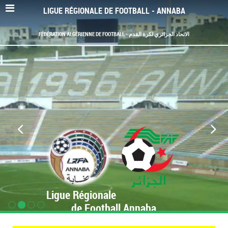
LIGUE RÉGIONALE DE FOOTBALL - ANNABA
FÉDÉRATION ALGÉRIENNE DE FOOTBALL - الاتحاد الجزائري لكرة القدم
Ligue Régionale
de Football Annaba
www.LRF-Annaba.org