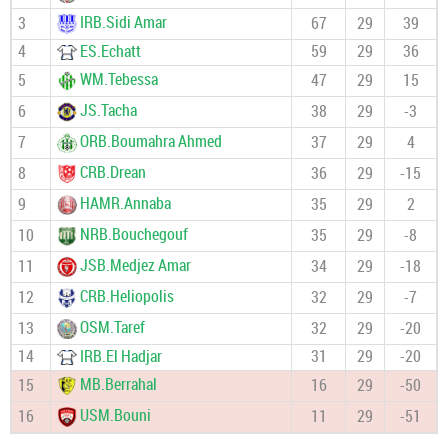
IRB.Sidi Amar
3
67
29
39
4
ES.Echatt
59
29
36
WM.Tebessa
5
47
29
15
JS.Tacha
6
38
29
-3
ORB.Boumahra Ahmed
7
37
29
4
CRB.Drean
8
36
29
-15
HAMR.Annaba
9
35
29
2
NRB.Bouchegouf
10
35
29
-8
JSB.Medjez Amar
11
34
29
-18
CRB.Heliopolis
12
32
29
-7
OSM.Taref
13
32
29
-20
14
IRB.El Hadjar
31
29
-20
MB.Berrahal
15
16
29
-50
USM.Bouni
16
11
29
-51