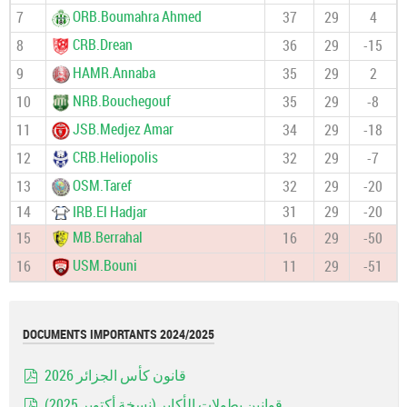
ORB.Boumahra Ahmed
7
37
29
4
CRB.Drean
8
36
29
-15
HAMR.Annaba
9
35
29
2
NRB.Bouchegouf
10
35
29
-8
JSB.Medjez Amar
11
34
29
-18
CRB.Heliopolis
12
32
29
-7
OSM.Taref
13
32
29
-20
14
IRB.El Hadjar
31
29
-20
MB.Berrahal
15
16
29
-50
USM.Bouni
16
11
29
-51
DOCUMENTS IMPORTANTS 2024/2025
قانون كأس الجزائر 2026
pdf
قوانين بطولات الأكابر (نسخة أكتوبر 2025)