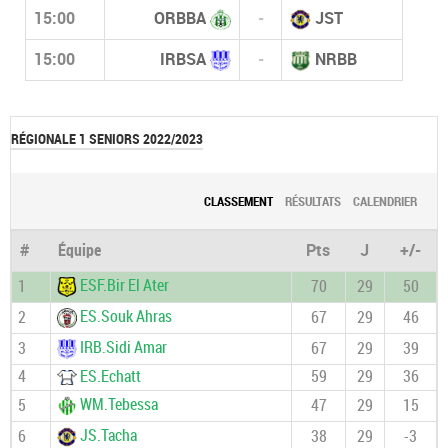
15:00
ORBBA
-
JST
15:00
IRBSA
-
NRBB
RÉGIONALE 1 SENIORS 2022/2023
CLASSEMENT
RÉSULTATS
CALENDRIER
#
Équipe
Pts
J
+/-
ESF.Bir El Ater
1
70
29
50
ES.Souk Ahras
2
67
29
46
IRB.Sidi Amar
3
67
29
39
4
ES.Echatt
59
29
36
WM.Tebessa
5
47
29
15
JS.Tacha
6
38
29
-3