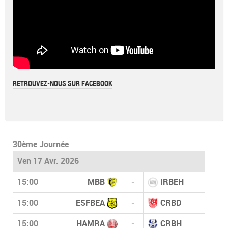
RETROUVEZ-NOUS SUR FACEBOOK
30ème Journée
Ven 17 Avr. 2026
15:00
MBB
-
IRBEH
15:00
ESFBEA
-
CRBD
15:00
HAMRA
-
CRBH