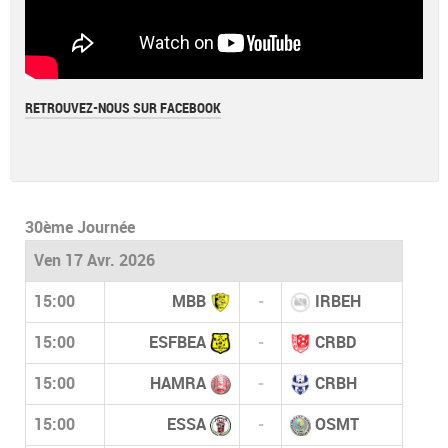
RETROUVEZ-NOUS SUR FACEBOOK
30ème Journée
Ven 17 Avr. 2026
15:00
MBB
-
IRBEH
15:00
ESFBEA
-
CRBD
15:00
HAMRA
-
CRBH
15:00
ESSA
-
OSMT