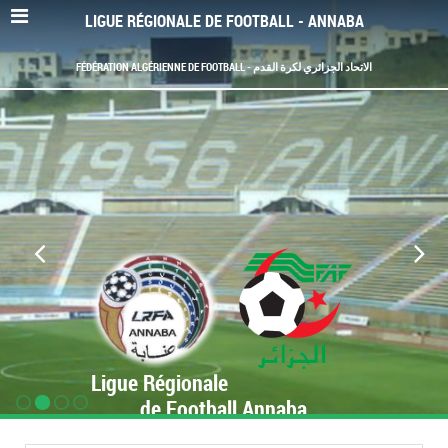
LIGUE RÉGIONALE DE FOOTBALL - ANNABA
FÉDÉRATION ALGÉRIENNE DE FOOTBALL - الاتحاد الجزائري لكرة القدم
Ligue Régionale
de Football Annaba
www.LRF-Annaba.org