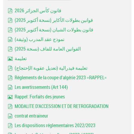
قانون كأس الجزائر 2026
pdf
قوانين بطولات الأكابر (نسخة أكتوبر 2025)
pdf
قانون بطولات الشبان (نسخة أكتوبر 2025)
pdf
نموذج عقد المدرب (وثيقة)
document
القوانين العامة للفاف (نسخة 2025)
pdf
تعليمة
Image
تعليمة فيدرالية (تعديل عقوبة الإحتجاج)
pdf
Réglements de la coupe d'algérie 2023 =RAPPEL=
pdf
Les avertissements (Art 144)
document
Rappel: Forfaits des jeunes
Image
MODALITE D'ACCESSION ET DE RETROGRADATION
pdf
contrat entraineur
document
Les dispositions réglementaires 2022/2023
pdf