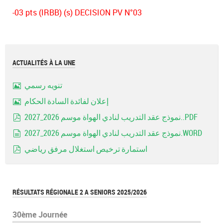
-03 pts (IRBB) (s) DECISION PV N°03
ACTUALITÉS À LA UNE
تنويه رسمي
Image
إعلان لفائدة السادة الحكام
Image
نموذج عقد التدريب لنادي الهواة موسم 2026_2027..PDF
pdf
نموذج عقد التدريب لنادي الهواة موسم 2026_2027.WORD
document
استمارة ترخيص استغلال مرفق رياضي
pdf
RÉSULTATS RÉGIONALE 2 A SENIORS 2025/2026
30ème Journée