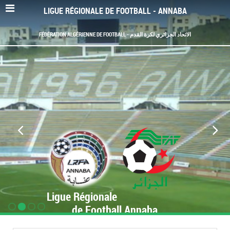
LIGUE RÉGIONALE DE FOOTBALL - ANNABA
FÉDÉRATION ALGÉRIENNE DE FOOTBALL - الاتحاد الجزائري لكرة القدم
Ligue Régionale
de Football Annaba
www.LRF-Annaba.org