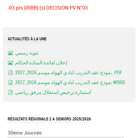
-03 pts (IRBB) (s) DECISION PV N°03
ACTUALITÉS À LA UNE
تنويه رسمي
Image
إعلان لفائدة السادة الحكام
Image
نموذج عقد التدريب لنادي الهواة موسم 2026_2027..PDF
pdf
نموذج عقد التدريب لنادي الهواة موسم 2026_2027.WORD
document
استمارة ترخيص استغلال مرفق رياضي
pdf
RÉSULTATS RÉGIONALE 2 A SENIORS 2025/2026
30ème Journée