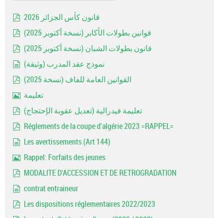
قانون كأس الجزائر 2026
pdf
قوانين بطولات الأكابر (نسخة أكتوبر 2025)
pdf
قانون بطولات الشبان (نسخة أكتوبر 2025)
pdf
نموذج عقد المدرب (وثيقة)
document
القوانين العامة للفاف (نسخة 2025)
pdf
تعليمة
Image
تعليمة فيدرالية (تعديل عقوبة الإحتجاج)
pdf
Réglements de la coupe d'algérie 2023 =RAPPEL=
pdf
Les avertissements (Art 144)
document
Rappel: Forfaits des jeunes
Image
MODALITE D'ACCESSION ET DE RETROGRADATION
pdf
contrat entraineur
document
Les dispositions réglementaires 2022/2023
pdf