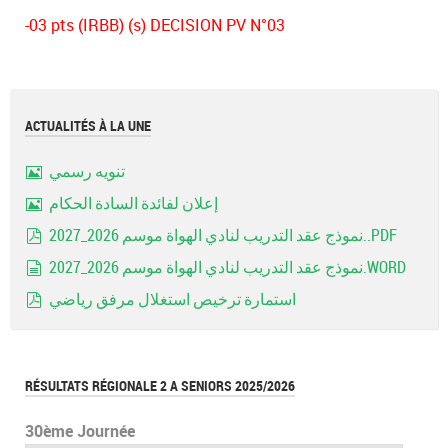
-03 pts (IRBB) (s) DECISION PV N°03
ACTUALITÉS À LA UNE
تنويه رسمي
Image
إعلان لفائدة السادة الحكام
Image
نموذج عقد التدريب لنادي الهواة موسم 2026_2027..PDF
pdf
نموذج عقد التدريب لنادي الهواة موسم 2026_2027.WORD
document
استمارة ترخيص استغلال مرفق رياضي
pdf
RÉSULTATS RÉGIONALE 2 A SENIORS 2025/2026
30ème Journée