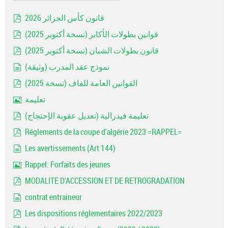
قانون كأس الجزائر 2026
pdf
قوانين بطولات الأكابر (نسخة أكتوبر 2025)
pdf
قانون بطولات الشبان (نسخة أكتوبر 2025)
pdf
نموذج عقد المدرب (وثيقة)
document
القوانين العامة للفاف (نسخة 2025)
pdf
تعليمة
Image
تعليمة فيدرالية (تعديل عقوبة الإحتجاج)
pdf
Réglements de la coupe d'algérie 2023 =RAPPEL=
pdf
Les avertissements (Art 144)
document
Rappel: Forfaits des jeunes
Image
MODALITE D'ACCESSION ET DE RETROGRADATION
pdf
contrat entraineur
document
Les dispositions réglementaires 2022/2023
pdf