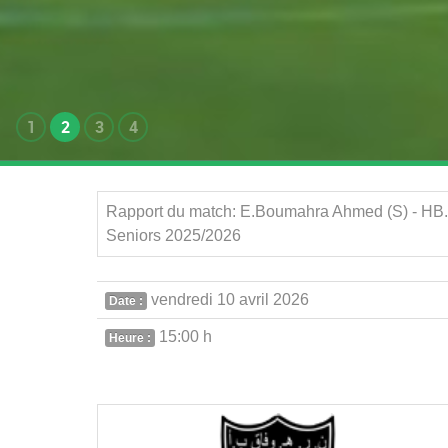
1
2
3
4
Rapport du match: E.Boumahra Ahmed (S) - HB.
Seniors 2025/2026
vendredi 10 avril 2026
Date :
15:00 h
Heure :