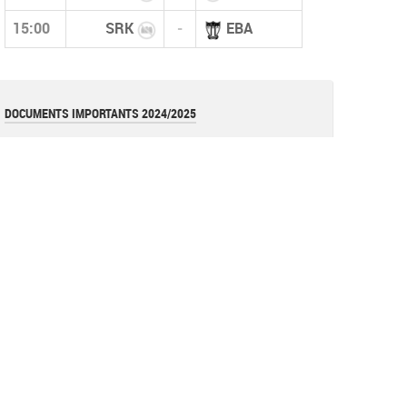
15:00
SRK
-
EBA
DOCUMENTS IMPORTANTS 2024/2025
قانون كأس الجزائر 2026
pdf
قوانين بطولات الأكابر (نسخة أكتوبر 2025)
pdf
قانون بطولات الشبان (نسخة أكتوبر 2025)
pdf
نموذج عقد المدرب (وثيقة)
document
القوانين العامة للفاف (نسخة 2025)
pdf
تعليمة
Image
تعليمة فيدرالية (تعديل عقوبة الإحتجاج)
pdf
Réglements de la coupe d'algérie 2023 =RAPPEL=
pdf
Les avertissements (Art 144)
document