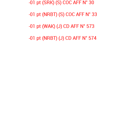
-01 pt (SRK) (S) COC AFF N° 30
-01 pt (NRBT) (S) COC AFF N° 33
-01 pt (WAK) (J) CD AFF N° 573
-01 pt (NRBT) (J) CD AFF N° 574
-03 pts (CSAH) (J) CD AFF N° 356
-03 pts (NRBT) (s) CD AFF N° 431
-02 pts (OSO) (s) DECISION PV N°01
-02 pts (ESB) (s) DECISION PV N°01
-02 pts (NRBT) (s) DECISION PV N°01
-02 pts (JSJ) (s) DECISION PV N°01
-01 pt (IRBB) (s) DECISION PV N°01