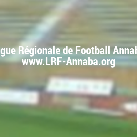
igue Régionale de Football Anna
www.LRF-Annaba.org