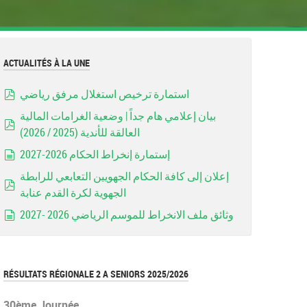
ACTUALITÉS À LA UNE
استمارة ترخيص استغلال مرفق رياضي
pdf
بيان إعلامي هام جداً | وضعية الغرامات المالية
العالقة للأندية (2025 / 2026)
pdf
إستمارة إنخراط الحكام 2026-2027
document
إعلان إلى كافة الحكام الجهويين التعابعي للرابطة
الجهوية لكرة القدم عنابة
pdf
وثائق ملف الانخراط للموسم الرياضي 2026 -2027
document
RÉSULTATS RÉGIONALE 2 A SENIORS 2025/2026
30ème Journée