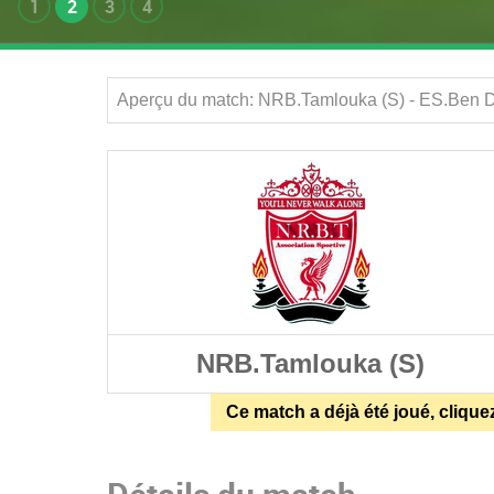
1
2
3
4
Aperçu du match: NRB.Tamlouka (S) - ES.Ben Dj
NRB.Tamlouka (S)
Ce match a déjà été joué, clique