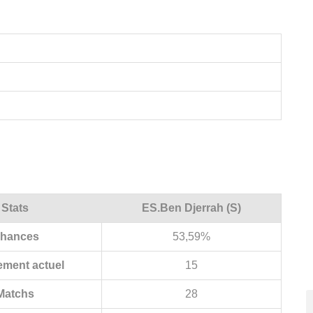
Stats
ES.Ben Djerrah (S)
hances
53,59%
ement actuel
15
Matchs
28